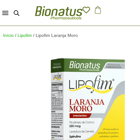
Quem Somos
Terceirização e Marca Própria
Início
/
Lipofim
/ Lipofim Laranja Moro