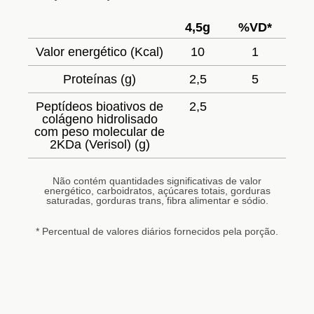
4,5g
%VD*
Valor energético (Kcal)
10
1
Proteínas (g)
2,5
5
Peptídeos bioativos de
2,5
colágeno hidrolisado
com peso molecular de
2KDa (Verisol) (g)
Não contém quantidades significativas de valor
energético, carboidratos, açúcares totais, gorduras
saturadas, gorduras trans, fibra alimentar e sódio.
* Percentual de valores diários fornecidos pela porção.