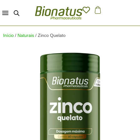
Quem Somos
Terceirização e Marca Própria
Início
/
Naturais
/ Zinco Quelato